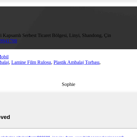
 Kapsamlı Serbest Ticaret Bölgesi, Linyi, Shandong, Çin
69941788
obil
balaj
,
Lamine Film Rulosu
,
Plastik Ambalaj Torbası
,
Sophie