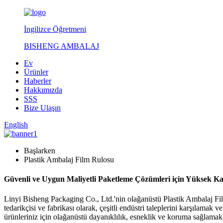
İngilizce Öğretmeni
BISHENG AMBALAJ
Ev
Ürünler
Haberler
Hakkımızda
SSS
Bize Ulaşın
English
Başlarken
Plastik Ambalaj Film Rulosu
Güvenli ve Uygun Maliyetli Paketleme Çözümleri için Yüksek Kal
Linyi Bisheng Packaging Co., Ltd.'nin olağanüstü Plastik Ambalaj Film 
tedarikçisi ve fabrikası olarak, çeşitli endüstri taleplerini karşıla
ürünleriniz için olağanüstü dayanıklılık, esneklik ve koruma sağlamak 