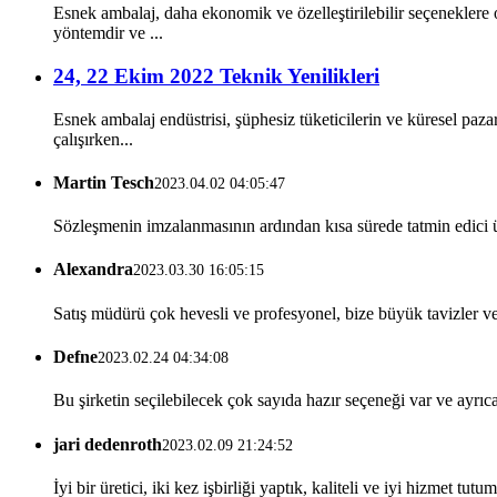
Esnek ambalaj, daha ekonomik ve özelleştirilebilir seçeneklere 
yöntemdir ve ...
24, 22 Ekim 2022 Teknik Yenilikleri
Esnek ambalaj endüstrisi, şüphesiz tüketicilerin ve küresel paza
çalışırken...
Martin Tesch
2023.04.02 04:05:47
Sözleşmenin imzalanmasının ardından kısa sürede tatmin edici ür
Alexandra
2023.03.30 16:05:15
Satış müdürü çok hevesli ve profesyonel, bize büyük tavizler ver
Defne
2023.02.24 04:34:08
Bu şirketin seçilebilecek çok sayıda hazır seçeneği var ve ayrıca
jari dedenroth
2023.02.09 21:24:52
İyi bir üretici, iki kez işbirliği yaptık, kaliteli ve iyi hizmet tutu