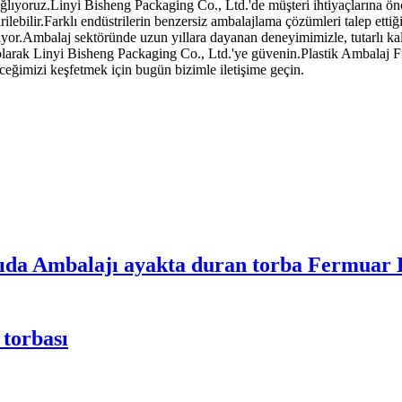
lıyoruz.Linyi Bisheng Packaging Co., Ltd.'de müşteri ihtiyaçlarına önce
rilebilir.Farklı endüstrilerin benzersiz ambalajlama çözümleri talep ettiğ
ediyor.Ambalaj sektöründe uzun yıllara dayanan deneyimimizle, tutarlı k
ız olarak Linyi Bisheng Packaging Co., Ltd.'ye güvenin.Plastik Ambala
eceğimizi keşfetmek için bugün bizimle iletişime geçin.
Gıda Ambalajı ayakta duran torba Fermuar 
torbası