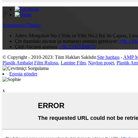
Soruşturma Gönder
Adres:
Mengshan No.1 Yolu ve Yihe No.2 Rd.'de Çapraz, Linyi
Çin dışındaki alıcının şu numarayı araması gerekiyor:
+86 150
Çinli Alıcının araması:
+86 15905396676
© Copyright - 2010-2023: Tüm Hakları Saklıdır.
Site haritası
-
AMP M
Plastik Ambalaj Film Rulosu
,
Lamine Film
,
Naylon poşet
,
Plastik Am
Eposta gönder
x