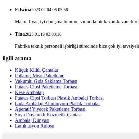
Edwina
2023.02.04 06:05:56
Makul fiyat, iyi danışma tutumu, sonunda bir kazan-kazan durumu
Tina
2023.01.19 03:03:16
Fabrika teknik personeli işbirliği sürecinde bize çok iyi tavsiyel
ilgili arama
Küçük Kilitli Çantalar
Patlamış Mısır Paketleme
Vakumlu Gıda Saklama Torbası
Patates Cipsi Paketleme Torbası
Kese Ambalajı
Patates Cipsi Torbası Plastik Ambalaj Torbası
Gıda Ambalajı Alüminyum Plastik Torbalar
Aperatif Yiyecek Paketleme Torbası
Suya Dayanıklı Kozmetik Çantası
Ambalaj Dünyası
Laminasyon Rulosu