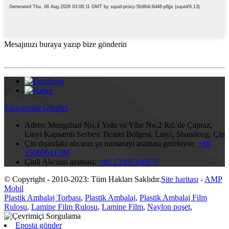
Mesajınızı buraya yazıp bize gönderin
Soruşturma Gönder
Adres:
Mengshan No.1 Yolu ve Yihe No.2 Rd.'de Çapraz,
Linyi Kapsamlı Serbest Ticaret Bölgesi, Linyi, Shandong, Çin
Çin dışındaki alıcının şu numarayı araması gerekiyor:
+86
15069941788
Çinli Alıcının araması:
+86 15905396676
© Copyright - 2010-2023: Tüm Hakları Saklıdır.
Site haritası
-
AMP
Mobil
Plastik Ambalaj Torbası
,
Plastik Ambalaj
,
Plastik Ambalaj Film
Rulosu
,
Lamine Film Rulosu
,
Lamine Film
,
Naylon poşet
,
Eposta gönder