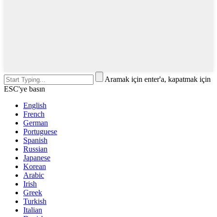
Aramak için enter'a, kapatmak için
ESC'ye basın
English
French
German
Portuguese
Spanish
Russian
Japanese
Korean
Arabic
Irish
Greek
Turkish
Italian