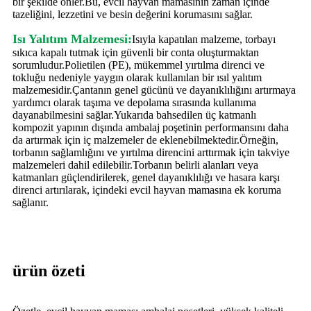
bir şekilde önler.Bu, evcil hayvan mamasının zaman içinde
tazeliğini, lezzetini ve besin değerini korumasını sağlar.
Isı Yalıtım Malzemesi:
Isıyla kapatılan malzeme, torbayı
sıkıca kapalı tutmak için güvenli bir conta oluşturmaktan
sorumludur.Polietilen (PE), mükemmel yırtılma direnci ve
tokluğu nedeniyle yaygın olarak kullanılan bir ısıl yalıtım
malzemesidir.Çantanın genel gücünü ve dayanıklılığını artırmaya
yardımcı olarak taşıma ve depolama sırasında kullanıma
dayanabilmesini sağlar.Yukarıda bahsedilen üç katmanlı
kompozit yapının dışında ambalaj poşetinin performansını daha
da artırmak için iç malzemeler de eklenebilmektedir.Örneğin,
torbanın sağlamlığını ve yırtılma direncini arttırmak için takviye
malzemeleri dahil edilebilir.Torbanın belirli alanları veya
katmanları güçlendirilerek, genel dayanıklılığı ve hasara karşı
direnci artırılarak, içindeki evcil hayvan mamasına ek koruma
sağlanır.
ürün özeti