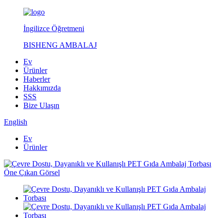
İngilizce Öğretmeni
BISHENG AMBALAJ
Ev
Ürünler
Haberler
Hakkımızda
SSS
Bize Ulaşın
English
Ev
Ürünler