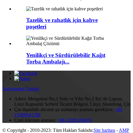
Tazelik ve rahatlık için kahve
poşetleri
Yenilikçi ve Sürdürülebilir Kağıt
Torba Ambalajı...
Soruşturma Gönder
Adres:
Mengshan No.1 Yolu ve Yihe No.2 Rd.'de Çapraz,
Linyi Kapsamlı Serbest Ticaret Bölgesi, Linyi, Shandong, Çin
Çin dışındaki alıcının şu numarayı araması gerekiyor:
+86
15069941788
Çinli Alıcının araması:
+86 15905396676
© Copyright - 2010-2023: Tüm Hakları Saklıdır.
Site haritası
-
AMP